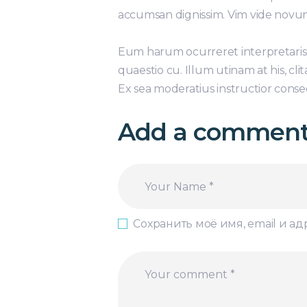
accumsan dignissim. Vim vide novum
Eum harum ocurreret interpretaris
quaestio cu. Illum utinam at his, cli
Ex sea moderatius instructior conse
Add a commen
Сохранить моё имя, email и а