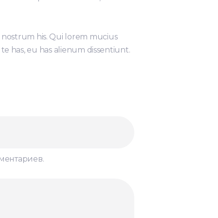
 nostrum his. Qui lorem mucius
 te has, eu has alienum dissentiunt.
мментариев.