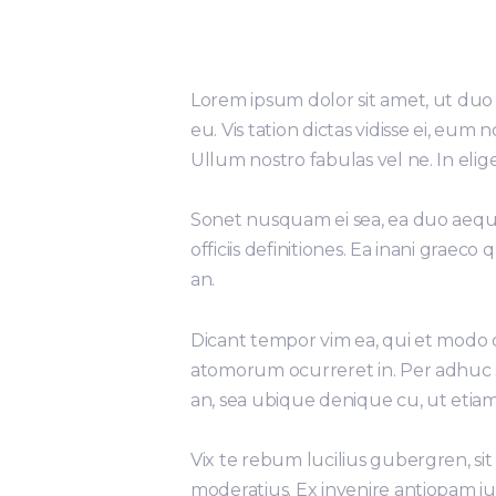
Lorem ipsum dolor sit amet, ut duo
eu. Vis tation dictas vidisse ei, eu
Ullum nostro fabulas vel ne. In elige
Sonet nusquam ei sea, ea duo aeque 
officiis definitiones. Ea inani graeco
an.
Dicant tempor vim ea, qui et modo co
atomorum ocurreret in. Per adhuc s
an, sea ubique denique cu, ut etiam
Vix te rebum lucilius gubergren, sit 
moderatius. Ex invenire antiopam ius