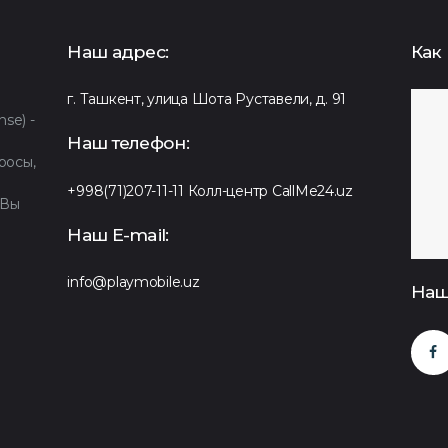
Наш адрес:
Как 
г. Ташкент, улица Шота Руставели, д. 91
se) -
Наш телефон:
росы,
+998(71)207-11-11
Колл-центр CallMe24.uz
 Вы
Наш E-mail:
info@playmobile.uz
Наш