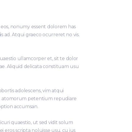
at eos, nonumy essent dolorem has
s ad. Atqui graeco ocurreret no vis.
estio ullamcorper et, sit te dolor
ausae. Aliquid delicata constituam usu
obortis adolescens, vim atqui
 Vel atomorum petentium repudiare
 option accumsan.
icuri quaestio, ut sed vidit solum
 eros scripta noluisse usu, cu ius