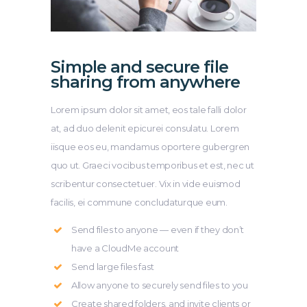
Simple and secure file
sharing from anywhere
Lorem ipsum dolor sit amet, eos tale falli dolor
at, ad duo delenit epicurei consulatu. Lorem
iisque eos eu, mandamus oportere gubergren
quo ut. Graeci vocibus temporibus et est, nec ut
scribentur consectetuer. Vix in vide euismod
facilis, ei commune concludaturque eum.
Send files to anyone — even if they don’t
have a CloudMe account
Send large files fast
Allow anyone to securely send files to you
Create shared folders, and invite clients or