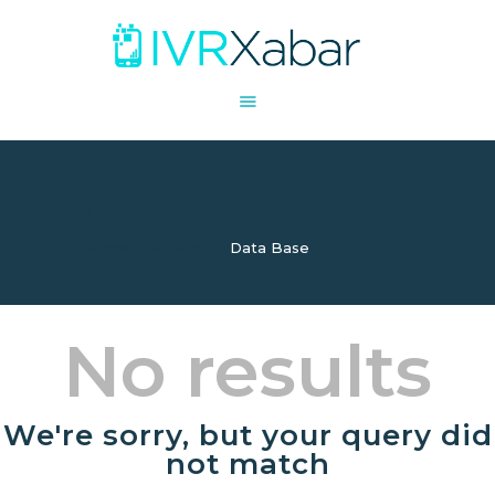
SHARE
COLLABORATE
Data Base
STORE
ACCESS
Home
All Posts
Data Base
No results
We're sorry, but your query did
not match