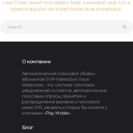
CAN'T FIND WHAT YOU NEED? TAKE A MOMENT AND DO A
SEARCH BELOW OR START FROM
OUR HOMEPAGE
.
О компании
Автоматический голосовой обзвон
абонентов (IVR-Interactive Voice
Response) - это система голосовых
уведомлений и ответов, автоматические
голосовые опросы, принятие и
распределение вызовов и голосовое
меню IVR, заказать которые Вы можете у
компании «
Play Mobile
».
Блог